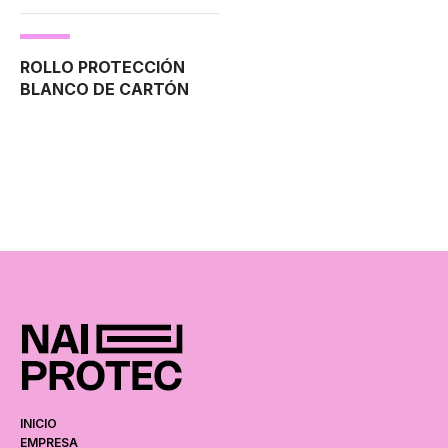
ROLLO PROTECCIÓN
BLANCO DE CARTÓN
COMPACTO
PLASTIFICADO
VENTAJAS
150 veces más resistente a los
impactos, roturas, líquidos, grasas y
demás suciedades de la obra,
(que
los cartones ondulados, láminas
adhesivas de fibras tejidas y films
plásticos con o sin adhesivos
incorporados)
►
Impermeable
100%.
►
Color blanco (Para mayor
visualización en la obra)
Nota:
Las
medidas, peso y grosor, pueden variar según lote
de fabricación (consultar stock actual)
INICIO
EMPRESA