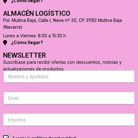
¿Cómo llegar?
ALMACÉN LOGÍSTICO
Pol. Mutilva Baja, Calle I, Nave nº 20, CP 31192 Mutilva Baja
(Navarra)
Lunes a Viernes: 8:00 a 15:30 h
¿Cómo llegar?
NEWSLETTER
Suscríbase para recibir ofertas con descuentos, noticias y
actualizaciones de productos.
S
u
s
c
r
C
i
o
b
r
a
r
s
e
e
o
p
e
a
l
r
e
C
Acepto la
política de privacidad