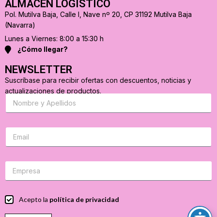
ALMACÉN LOGÍSTICO
Pol. Mutilva Baja, Calle I, Nave nº 20, CP 31192 Mutilva Baja
(Navarra)
Lunes a Viernes: 8:00 a 15:30 h
¿Cómo llegar?
NEWSLETTER
Suscríbase para recibir ofertas con descuentos, noticias y
actualizaciones de productos.
S
u
s
c
r
C
i
o
b
r
a
r
s
e
e
o
p
e
a
l
r
e
C
Acepto la
política de privacidad
a
c
a
r
t
s