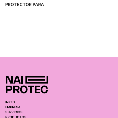
PROTECTOR PARA
CALZADO
Medidas: L 67 cm x A 21 cm x Al 30
cm
- Este innovador sistema es el
más económico, rápido y eficaz del
mercado para proteger los distintos
calzados utilizados en las obras
(hasta 250 pares)
. - Evita la entrada
de suciedad manteniendo limpio el
lugar de trabajo.
INICIO
EMPRESA
SERVICIOS
PRODUCTOS