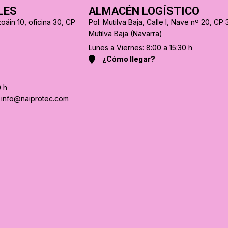
LES
ALMACÉN LOGÍSTICO
oáin 10, oficina 30, CP
Pol. Mutilva Baja, Calle I, Nave nº 20, CP 
Mutilva Baja (Navarra)
Lunes a Viernes: 8:00 a 15:30 h
¿Cómo llegar?
0 h
a info@naiprotec.com