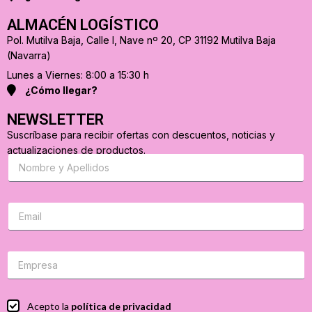
ALMACÉN LOGÍSTICO
Pol. Mutilva Baja, Calle I, Nave nº 20, CP 31192 Mutilva Baja
(Navarra)
Lunes a Viernes: 8:00 a 15:30 h
¿Cómo llegar?
NEWSLETTER
Suscríbase para recibir ofertas con descuentos, noticias y
actualizaciones de productos.
S
u
s
c
r
C
i
o
b
r
a
r
s
e
e
o
p
e
a
l
r
e
C
Acepto la
política de privacidad