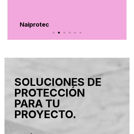
Naiprotec
“Aportamos
soluciones
SOLUCIONES DE
profesionales para
PROTECCIÓN
cada proyecto y
PARA TU
PROYECTO.
cada necesidad”.