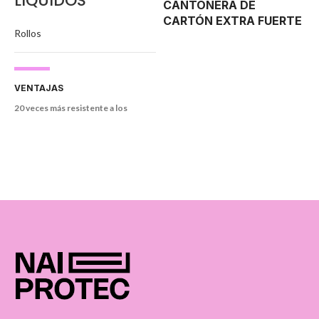
LÍQUIDOS
CANTONERA DE
CARTÓN EXTRA FUERTE
Rollos
Gramaje: 420 gr/m² - Grosor: 4 mm -
Reutilizable
- Gran protección
temporal para las esquinas -
Utilización: Multiusos
VENTAJAS
20 veces más resistente a los
impactos, roturas, líquidos, grasas y
demás suciedades de la obra,
(que
los cartones ondulados, láminas de
fibras tejidas y films plásticos)
►
Gran resistencia a la rotura.
►
Fabricado con fibras, papel y cartón
* Su tecnología repelente de
reciclado.
líquidos Spill Block™, protege de los
derrames de líquidos.
Medidas: Largo
35,57 ml x Alto 0,914 m = 32,51 m2 -
Peso: 6,5 kg. No reparte cargas.