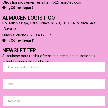
Otros horarios enviar email a info@naiprotec.com
¿Cómo llegar?
ALMACÉN LOGÍSTICO
Pol. Mutilva Baja, Calle I, Nave nº 20, CP 31192 Mutilva Baja
(Navarra)
Lunes a Viernes: 8:00 a 15:30 h
¿Cómo llegar?
NEWSLETTER
Suscríbase para recibir ofertas con descuentos, noticias y
actualizaciones de productos.
S
u
s
c
r
C
i
o
b
r
a
r
s
e
e
o
p
e