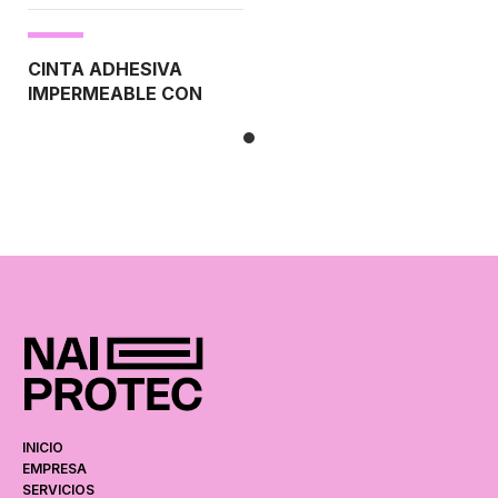
CINTA ADHESIVA
IMPERMEABLE CON
RETARDANTE AL
FUEGO
Material: Polietileno - Grosor: 100
micras - Plástica
- Especial para unir
* No
la protección Nai Aqua Shield
exponer directamente al sol
INICIO
EMPRESA
SERVICIOS