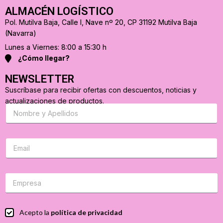
ALMACÉN LOGÍSTICO
Pol. Mutilva Baja, Calle I, Nave nº 20, CP 31192 Mutilva Baja
(Navarra)
Lunes a Viernes: 8:00 a 15:30 h
¿Cómo llegar?
NEWSLETTER
Suscríbase para recibir ofertas con descuentos, noticias y
actualizaciones de productos.
S
u
s
c
r
C
i
o
b
r
a
r
s
e
e
o
p
e
a
l
r
e
C
Acepto la
política de privacidad
a
c
a