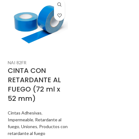
azul
- Especial para sujetar por los
250 veces más resistente a los
perímetros - Incorpora retardante al
impactos, roturas, líquidos, grasas
* No exponer directamente al sol
fuego
y demás suciedades de la obra,
(que otros materiales como: placas
de pladur, cartones ondulados,
láminas adhesivas de fibras tejidas y
films plásticos con o sin adhesivos
incorporados)
"Su tecnología retardante
al fuego
(fr)
aporta mayor
NAI 82FR
seguridad en obra,
CINTA CON
previniendo la propagación
RETARDANTE AL
de llamas y cumpliendo
normativa UL94:2001."
FUEGO (72 ml x
52 mm)
►
Impermeable 100%.
►
Color
blanco traslúcido.
►
Placa
rectangular super manejable y de
Cintas Adhesivas
,
poco peso: 0,600 kg/placa
►
Impermeable
,
Retardante al
Medidas: 2000 mm x 1000 mm
fuego
,
Uniones
,
Productos con
(Grosor 2mm).
retardante al fuego