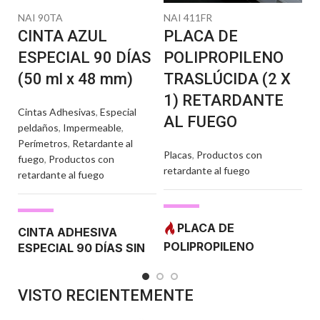
NAI 90TA
NAI 411FR
N
CINTA AZUL
PLACA DE
R
ESPECIAL 90 DÍAS
POLIPROPILENO
R
(50 ml x 48 mm)
TRASLÚCIDA (2 X
F
1) RETARDANTE
Cintas Adhesivas
,
Especial
Pr
AL FUEGO
peldaños
,
Impermeable
,
fu
Perímetros
,
Retardante al
Placas
,
Productos con
fuego
,
Productos con
retardante al fuego
retardante al fuego
R
I
PLACA DE
CINTA ADHESIVA
Gr
POLIPROPILENO
ESPECIAL 90 DÍAS SIN
70
MULTIUSOS CON
RESIDUOS
mu
RETARDANTE AL
al
Material: Polietileno laminado -
VISTO RECIENTEMENTE
FUEGO
Mu
Grosor: 160 micras - Hasta 90 días
sin dejar restos de adhesivo - color
VENTAJAS