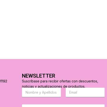
NEWSLETTER
31192
Suscríbase para recibir ofertas con descuentos,
noticias y actualizaciones de productos.
S
C
u
o
s
r
c
r
r
e