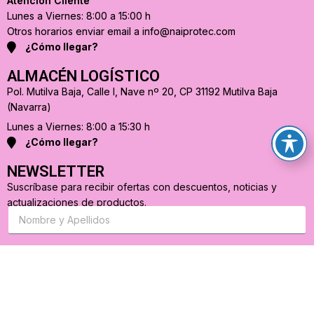
Atención Cliente
Lunes a Viernes: 8:00 a 15:00 h
Otros horarios enviar email a info@naiprotec.com
¿Cómo llegar?
ALMACÉN LOGÍSTICO
Pol. Mutilva Baja, Calle I, Nave nº 20, CP 31192 Mutilva Baja
(Navarra)
Lunes a Viernes: 8:00 a 15:30 h
¿Cómo llegar?
NEWSLETTER
Suscríbase para recibir ofertas con descuentos, noticias y
actualizaciones de productos.
S
u
s
c
r
C
i
o
b
r
a
r
s
e