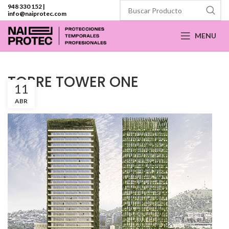
948 330 152
|
info@naiprotec.com
MENU
TORRE TOWER ONE
11
ABR