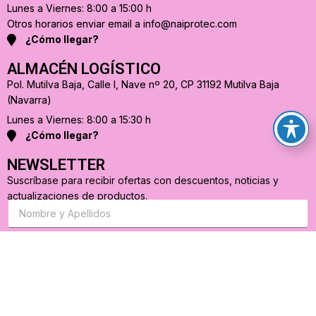
Lunes a Viernes: 8:00 a 15:00 h
Otros horarios enviar email a info@naiprotec.com
¿Cómo llegar?
ALMACÉN LOGÍSTICO
Pol. Mutilva Baja, Calle I, Nave nº 20, CP 31192 Mutilva Baja
(Navarra)
Lunes a Viernes: 8:00 a 15:30 h
¿Cómo llegar?
NEWSLETTER
Suscríbase para recibir ofertas con descuentos, noticias y
actualizaciones de productos.
S
u
s
c
r
C
i
o
b
r
a
r
s
e
e
o