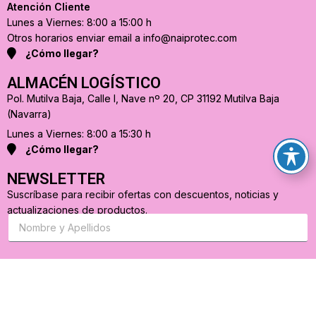
Atención Cliente
Lunes a Viernes: 8:00 a 15:00 h
Otros horarios enviar email a info@naiprotec.com
¿Cómo llegar?
ALMACÉN LOGÍSTICO
Pol. Mutilva Baja, Calle I, Nave nº 20, CP 31192 Mutilva Baja
(Navarra)
Lunes a Viernes: 8:00 a 15:30 h
¿Cómo llegar?
NEWSLETTER
Suscríbase para recibir ofertas con descuentos, noticias y
actualizaciones de productos.
S
u
s
c
r
C
i
o
b
r
a
r
s