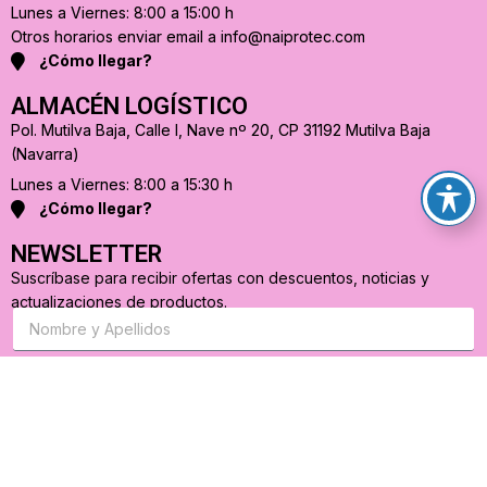
Lunes a Viernes: 8:00 a 15:00 h
Otros horarios enviar email a info@naiprotec.com
¿Cómo llegar?
ALMACÉN LOGÍSTICO
Pol. Mutilva Baja, Calle I, Nave nº 20, CP 31192 Mutilva Baja
(Navarra)
Lunes a Viernes: 8:00 a 15:30 h
¿Cómo llegar?
NEWSLETTER
Suscríbase para recibir ofertas con descuentos, noticias y
actualizaciones de productos.
S
u
s
c
r
C
i
o
b
r
a
r
s
e
e
o