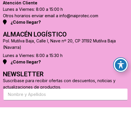
Atención Cliente
Lunes a Viernes: 8:00 a 15:00 h
Otros horarios enviar email a info@naiprotec.com
¿Cómo llegar?
ALMACÉN LOGÍSTICO
Pol. Mutilva Baja, Calle I, Nave nº 20, CP 31192 Mutilva Baja
(Navarra)
Lunes a Viernes: 8:00 a 15:30 h
¿Cómo llegar?
NEWSLETTER
Suscríbase para recibir ofertas con descuentos, noticias y
actualizaciones de productos.
S
u
s
c
r
C
i
o
b
r
a
r
s