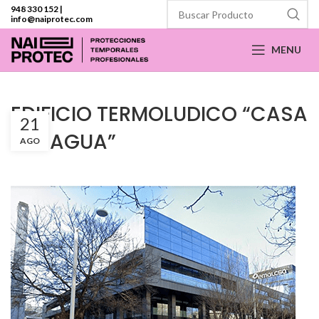
948 330 152
|
info@naiprotec.com
MENU
EDIFICIO TERMOLUDICO “CASA
21
DEL AGUA”
AGO