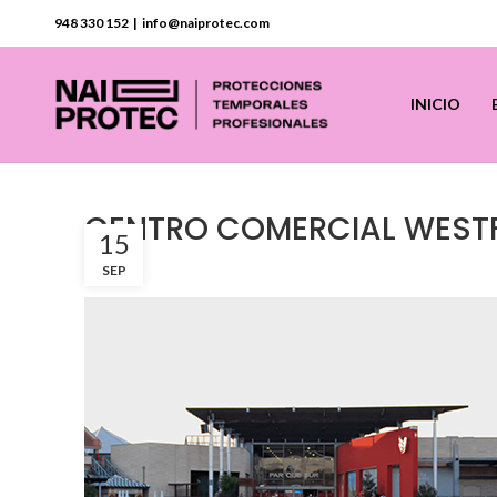
948 330 152 | info@naiprotec.com
INICIO
CENTRO COMERCIAL WESTF
15
SEP