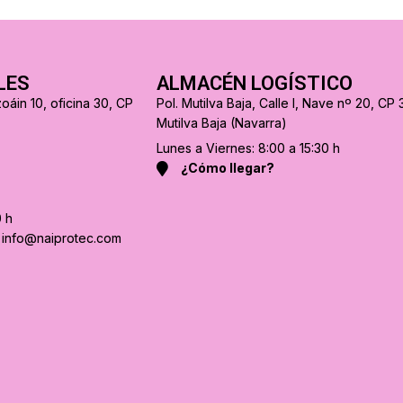
LES
ALMACÉN LOGÍSTICO
oáin 10, oficina 30, CP
Pol. Mutilva Baja, Calle I, Nave nº 20, CP 
Mutilva Baja (Navarra)
Lunes a Viernes: 8:00 a 15:30 h
¿Cómo llegar?
0 h
a info@naiprotec.com