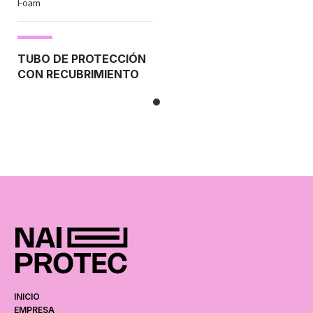
Foam
TUBO DE PROTECCIÓN
CON RECUBRIMIENTO
ESPECIAL EXTERIORES
Grosor: 17 mm - Espuma polietileno
►
Gran protección contra
impactos
►
Utilización: Multiusos
INICIO
EMPRESA