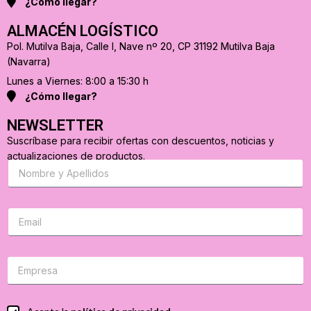
¿Cómo llegar?
ALMACÉN LOGÍSTICO
Pol. Mutilva Baja, Calle I, Nave nº 20, CP 31192 Mutilva Baja
(Navarra)
Lunes a Viernes: 8:00 a 15:30 h
¿Cómo llegar?
NEWSLETTER
Suscríbase para recibir ofertas con descuentos, noticias y
actualizaciones de productos.
S
u
s
c
r
C
i
o
b
r
a
r
s
e
e
o
p
e
a
l
r
e
C