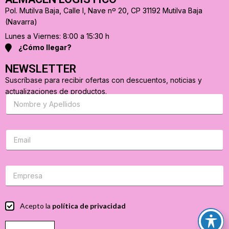
Pol. Mutilva Baja, Calle I, Nave nº 20, CP 31192 Mutilva Baja
(Navarra)
Lunes a Viernes: 8:00 a 15:30 h
¿Cómo llegar?
NEWSLETTER
Suscríbase para recibir ofertas con descuentos, noticias y
actualizaciones de productos.
S
u
s
c
r
C
i
o
b
r
a
r
s
e
e
o
p
e
a
l
r
e
C
Acepto la
política de privacidad
a
c
a
r
t
s
e