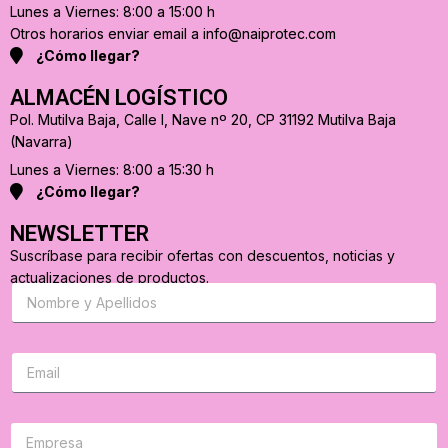
Lunes a Viernes: 8:00 a 15:00 h
Otros horarios enviar email a info@naiprotec.com
¿Cómo llegar?
ALMACÉN LOGÍSTICO
Pol. Mutilva Baja, Calle I, Nave nº 20, CP 31192 Mutilva Baja
(Navarra)
Lunes a Viernes: 8:00 a 15:30 h
¿Cómo llegar?
NEWSLETTER
Suscríbase para recibir ofertas con descuentos, noticias y
actualizaciones de productos.
S
u
s
c
r
C
i
o
b
r
a
r
s
e
e
o