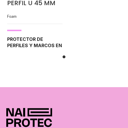
PERFIL U 45 MM
Foam
PROTECTOR DE
PERFILES Y MARCOS EN
FORMA DE U
Grosor: 12 mm - Espuma polietileno
►
Gran protección contra
impactos
►
Utilización: Multiusos