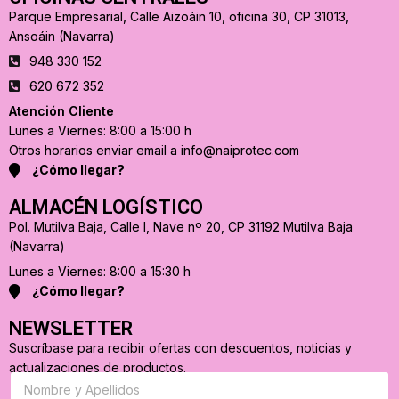
Parque Empresarial, Calle Aizoáin 10, oficina 30, CP 31013,
Ansoáin (Navarra)
948 330 152
620 672 352
Atención Cliente
Lunes a Viernes: 8:00 a 15:00 h
Otros horarios enviar email a info@naiprotec.com
¿Cómo llegar?
ALMACÉN LOGÍSTICO
Pol. Mutilva Baja, Calle I, Nave nº 20, CP 31192 Mutilva Baja
(Navarra)
Lunes a Viernes: 8:00 a 15:30 h
¿Cómo llegar?
NEWSLETTER
Suscríbase para recibir ofertas con descuentos, noticias y
actualizaciones de productos.
S
u