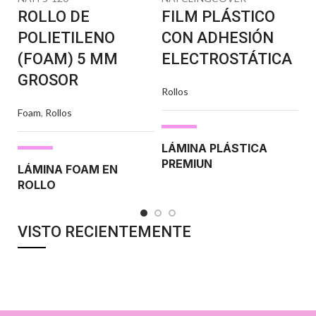
ROLLO DE
FILM PLÁSTICO
P
POLIETILENO
CON ADHESIÓN
M
(FOAM) 5 MM
ELECTROSTÁTICA
J
GROSOR
Rollos
Pr
Foam
,
Rollos
LÁMINA PLÁSTICA
P
PREMIUN
M
LÁMINA FOAM EN
P
ROLLO
Film de polietileno electrostático
►
V
La mayor adhesión electrostática
Grosor: 5 mm - Polietileno
del mercado
►
Utilización: Permite
Gr
expandido
►
Resistente a la rotura
cubrir múltiples zonas
VISTO RECIENTEMENTE
mo
►
Utilización: Diseñado para
1,
realizar múltiples protecciones
(puertas, paramentos verticales,
barandillas, ventanales, zócalos,
columnas...