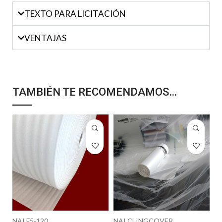
TEXTO PARA LICITACIÓN
VENTAJAS
TAMBIÉN TE RECOMENDAMOS…
NAI F5-120
NAI CLINGCOVER
N