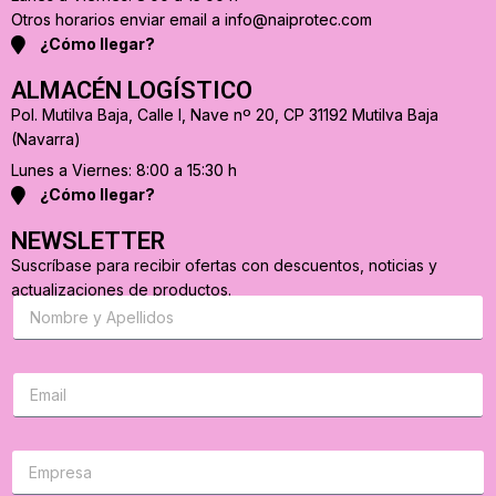
Otros horarios enviar email a info@naiprotec.com
¿Cómo llegar?
ALMACÉN LOGÍSTICO
Pol. Mutilva Baja, Calle I, Nave nº 20, CP 31192 Mutilva Baja
(Navarra)
Lunes a Viernes: 8:00 a 15:30 h
¿Cómo llegar?
NEWSLETTER
Suscríbase para recibir ofertas con descuentos, noticias y
actualizaciones de productos.
S
u
s
c
r
C
i
o
b
r
a
r
s
e
e
o
p
e