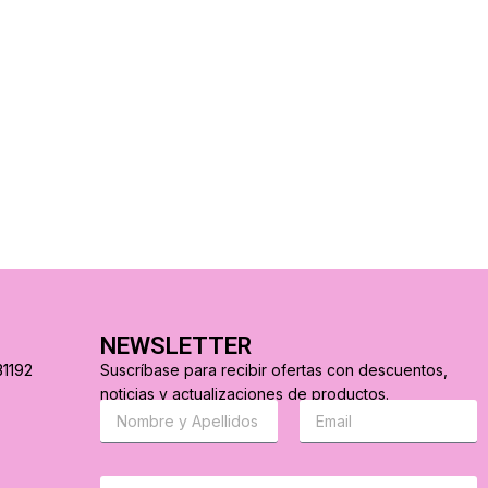
NEWSLETTER
31192
Suscríbase para recibir ofertas con descuentos,
noticias y actualizaciones de productos.
S
C
u
o
s
r
c
r
r
e